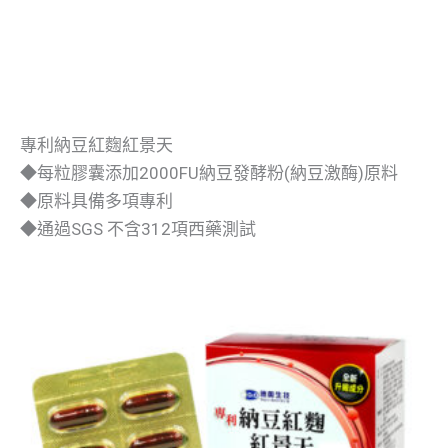
專利納豆紅麴紅景天
◆每粒膠囊添加2000FU納豆發酵粉(納豆激酶)原料
◆原料具備多項專利
◆通過SGS 不含312項西藥測試