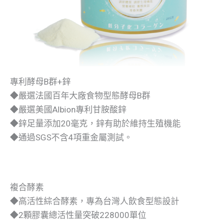
專利酵母B群+鋅
◆嚴選法國百年大廠食物型態酵母B群
◆嚴選美國Albion專利甘胺酸鋅
◆鋅足量添加20毫克，鋅有助於維持生殖機能
◆通過SGS不含4項重金屬測試。
複合酵素
◆高活性綜合酵素，專為台灣人飲食型態設計
◆2顆膠囊總活性量突破228000單位