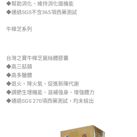
◆幫助消化、維持消化道機能
◆通過SGS不含365項西藥測試
牛樟芝系列
台灣之寶牛樟芝菌絲體膠囊
◆高三萜類
◆高多醣體
◆退火、降火氣、促進新陳代謝
◆調節生理機能、滋補強身、增強體力
◆通過SGS 270項西藥測試，均未檢出