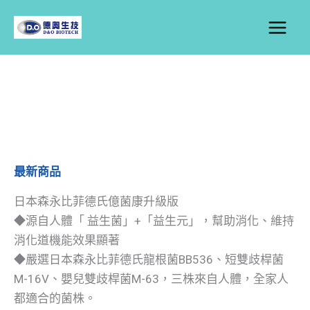
跳
至
主
要
內
容
最新商品
日本森永比菲德氏億菌康升級版
◆源自人體「 益生菌」+「益生元」，幫助消化、維持
消化道機能效果顯著
◆嚴選日本森永比菲德氏龍根菌BB536、短雙歧桿菌
M-16V、嬰兒雙歧桿菌M-63，三株來自人體，全家人
都適合的菌株。