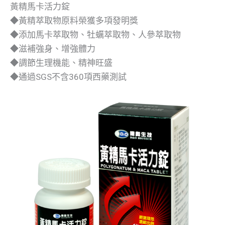
黃精馬卡活力錠
◆黃精萃取物原料榮獲多項發明獎
◆添加馬卡萃取物、牡蠣萃取物、人參萃取物
◆滋補強身、增強體力
◆調節生理機能、精神旺盛
◆通過SGS不含360項西藥測試