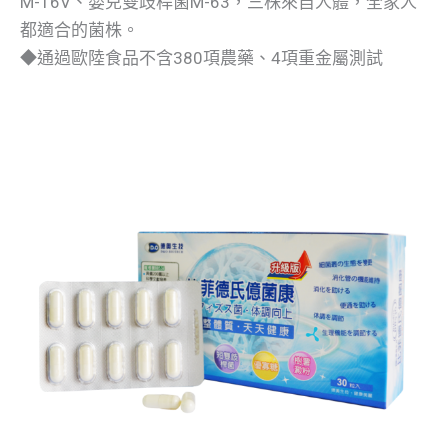
M-16V、嬰兒雙歧桿菌M-63，三株來自人體，全家人
都適合的菌株。
◆通過歐陸食品不含380項農藥、4項重金屬測試