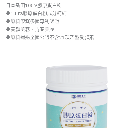
日本新田100%膠原蛋白粉
◆100%膠原蛋白粉成分精純
◆原料榮獲多國專利認證
◆養顏美容、青春美麗
◆原料通過全國公證不含21項乙型受體素。