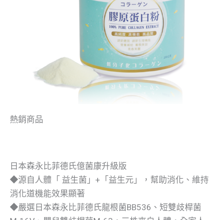
熱銷商品
日本森永比菲德氏億菌康升級版
◆源自人體「 益生菌」+「益生元」，幫助消化、維持
消化道機能效果顯著
◆嚴選日本森永比菲德氏龍根菌BB536、短雙歧桿菌