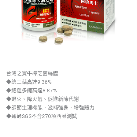
台灣之寶牛樟芝菌絲體
◆總三萜高達9.36%
◆總粗多醣高達8.87%
◆退火、降火氣、促進新陳代謝
◆調節生理機能、滋補強身、增強體力
◆通過SGS不含270項西藥測試