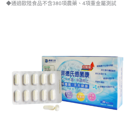
◆通過歐陸食品不含380項農藥、4項重金屬測試