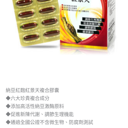
納豆紅麴紅景天複合膠囊
◆六大珍貴複合成分
◆添加高活性納豆激酶原料
◆促進新陳代謝、調節生理機能
◆通過全國公證不含微生物、防腐劑測試