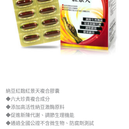
納豆紅麴紅景天複合膠囊
◆六大珍貴複合成分
◆添加高活性納豆激酶原料
◆促進新陳代謝、調節生理機能
◆通過全國公證不含微生物、防腐劑測試