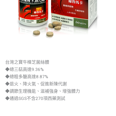
台灣之寶牛樟芝菌絲體
◆總三萜高達9.36%
◆總粗多醣高達8.87%
◆退火、降火氣、促進新陳代謝
◆調節生理機能、滋補強身、增強體力
◆通過SGS不含270項西藥測試