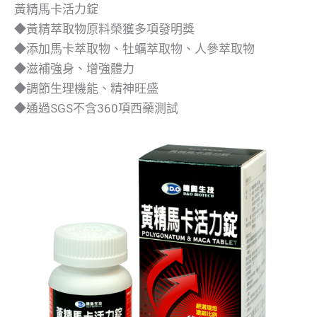
黃精馬卡活力錠
◆黃精萃取物原料榮獲多項發明獎
◆添加馬卡萃取物、牡蠣萃取物、人參萃取物
◆滋補強身、增強體力
◆調節生理機能、精神旺盛
◆通過SGS不含360項西藥測試