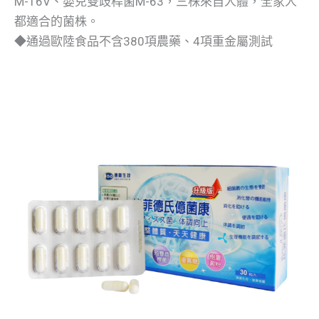
M-16V、嬰兒雙歧桿菌M-63，三株來自人體，全家人
都適合的菌株。
◆通過歐陸食品不含380項農藥、4項重金屬測試