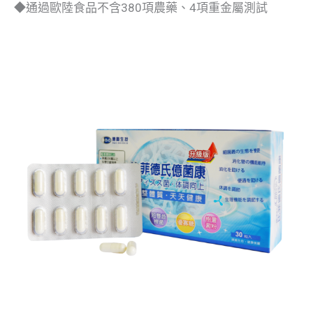
◆通過歐陸食品不含380項農藥、4項重金屬測試