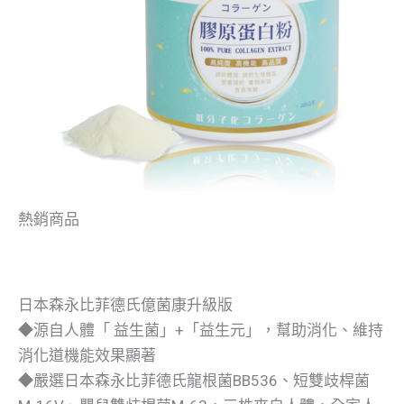
熱銷商品
日本森永比菲德氏億菌康升級版
◆源自人體「 益生菌」+「益生元」，幫助消化、維持
消化道機能效果顯著
◆嚴選日本森永比菲德氏龍根菌BB536、短雙歧桿菌