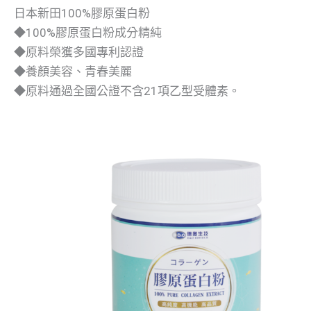
日本新田100%膠原蛋白粉
◆100%膠原蛋白粉成分精純
◆原料榮獲多國專利認證
◆養顏美容、青春美麗
◆原料通過全國公證不含21項乙型受體素。