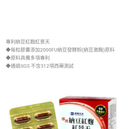
專利納豆紅麴紅景天
◆每粒膠囊添加2000FU納豆發酵粉(納豆激酶)原料
◆原料具備多項專利
◆通過SGS 不含312項西藥測試