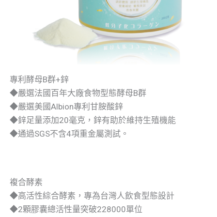
專利酵母B群+鋅
◆嚴選法國百年大廠食物型態酵母B群
◆嚴選美國Albion專利甘胺酸鋅
◆鋅足量添加20毫克，鋅有助於維持生殖機能
◆通過SGS不含4項重金屬測試。
複合酵素
◆高活性綜合酵素，專為台灣人飲食型態設計
◆2顆膠囊總活性量突破228000單位