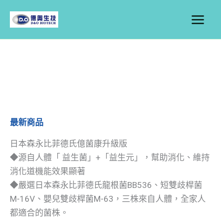
跳
至
主
要
內
容
最新商品
日本森永比菲德氏億菌康升級版
◆源自人體「 益生菌」+「益生元」，幫助消化、維持
消化道機能效果顯著
◆嚴選日本森永比菲德氏龍根菌BB536、短雙歧桿菌
M-16V、嬰兒雙歧桿菌M-63，三株來自人體，全家人
都適合的菌株。