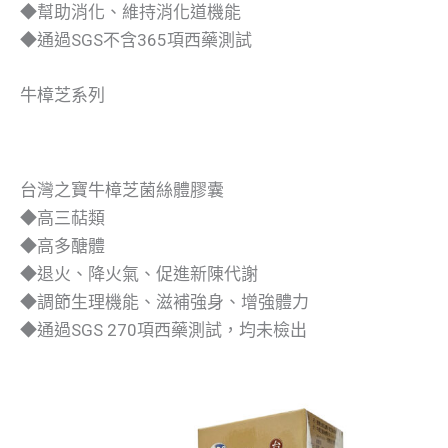
◆幫助消化、維持消化道機能
◆通過SGS不含365項西藥測試
牛樟芝系列
台灣之寶牛樟芝菌絲體膠囊
◆高三萜類
◆高多醣體
◆退火、降火氣、促進新陳代謝
◆調節生理機能、滋補強身、增強體力
◆通過SGS 270項西藥測試，均未檢出