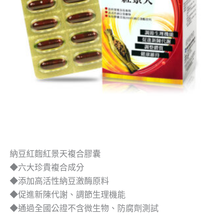
納豆紅麴紅景天複合膠囊
◆六大珍貴複合成分
◆添加高活性納豆激酶原料
◆促進新陳代謝、調節生理機能
◆通過全國公證不含微生物、防腐劑測試