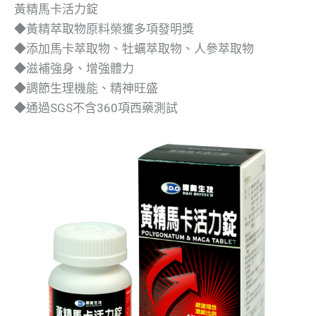
黃精馬卡活力錠
◆黃精萃取物原料榮獲多項發明獎
◆添加馬卡萃取物、牡蠣萃取物、人參萃取物
◆滋補強身、增強體力
◆調節生理機能、精神旺盛
◆通過SGS不含360項西藥測試