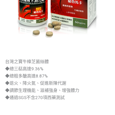
台灣之寶牛樟芝菌絲體
◆總三萜高達9.36%
◆總粗多醣高達8.87%
◆退火、降火氣、促進新陳代謝
◆調節生理機能、滋補強身、增強體力
◆通過SGS不含270項西藥測試