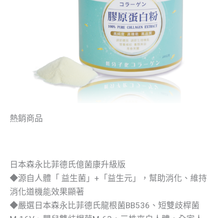
熱銷商品
日本森永比菲德氏億菌康升級版
◆源自人體「 益生菌」+「益生元」，幫助消化、維持
消化道機能效果顯著
◆嚴選日本森永比菲德氏龍根菌BB536、短雙歧桿菌