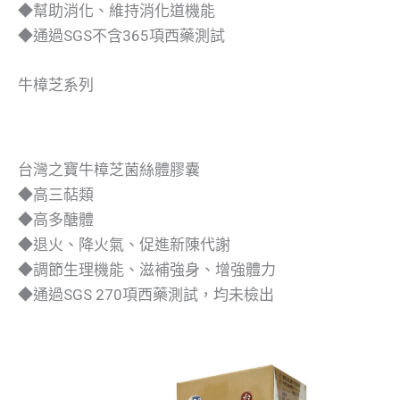
◆幫助消化、維持消化道機能
◆通過SGS不含365項西藥測試
牛樟芝系列
台灣之寶牛樟芝菌絲體膠囊
◆高三萜類
◆高多醣體
◆退火、降火氣、促進新陳代謝
◆調節生理機能、滋補強身、增強體力
◆通過SGS 270項西藥測試，均未檢出