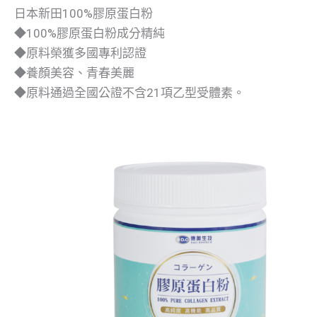
日本新田100%膠原蛋白粉
◆100%膠原蛋白粉成分精純
◆原料榮獲多國專利認證
◆養顏美容、青春美麗
◆原料通過全國公證不含21項乙型受體素。