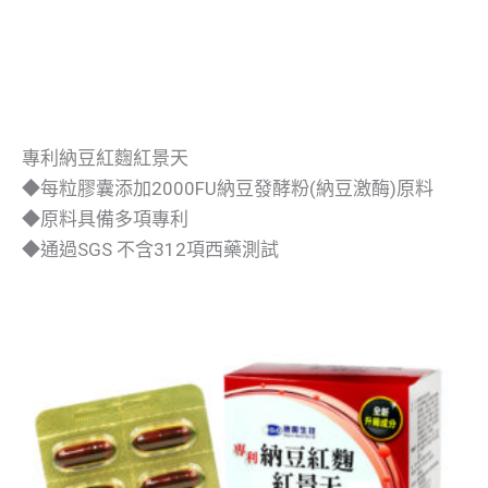
專利納豆紅麴紅景天
◆每粒膠囊添加2000FU納豆發酵粉(納豆激酶)原料
◆原料具備多項專利
◆通過SGS 不含312項西藥測試