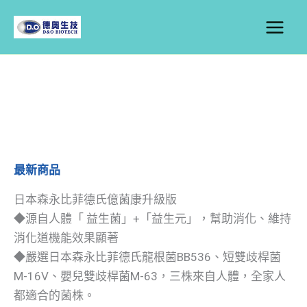
跳
至
主
要
內
容
最新商品
日本森永比菲德氏億菌康升級版
◆源自人體「 益生菌」+「益生元」，幫助消化、維持
消化道機能效果顯著
◆嚴選日本森永比菲德氏龍根菌BB536、短雙歧桿菌
M-16V、嬰兒雙歧桿菌M-63，三株來自人體，全家人
都適合的菌株。