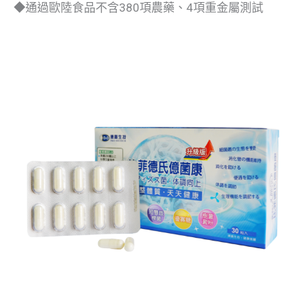
◆通過歐陸食品不含380項農藥、4項重金屬測試