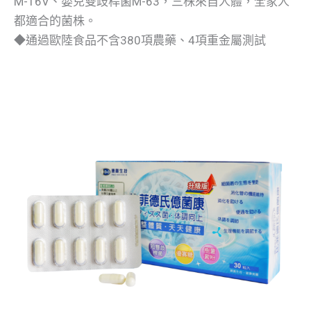
M-16V、嬰兒雙歧桿菌M-63，三株來自人體，全家人
都適合的菌株。
◆通過歐陸食品不含380項農藥、4項重金屬測試