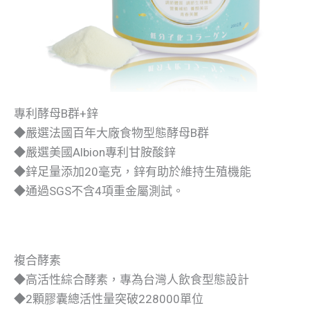
專利酵母B群+鋅
◆嚴選法國百年大廠食物型態酵母B群
◆嚴選美國Albion專利甘胺酸鋅
◆鋅足量添加20毫克，鋅有助於維持生殖機能
◆通過SGS不含4項重金屬測試。
複合酵素
◆高活性綜合酵素，專為台灣人飲食型態設計
◆2顆膠囊總活性量突破228000單位