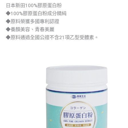
日本新田100%膠原蛋白粉
◆100%膠原蛋白粉成分精純
◆原料榮獲多國專利認證
◆養顏美容、青春美麗
◆原料通過全國公證不含21項乙型受體素。