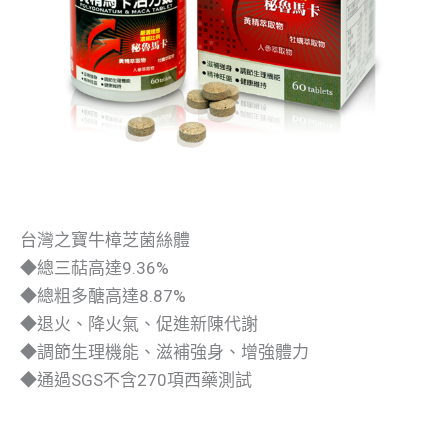
台灣之寶牛樟芝菌絲體
◆總三萜高達9.36%
◆總粗多醣高達8.87%
◆退火、降火氣、促進新陳代謝
◆調節生理機能、滋補強身、增強體力
◆通過SGS不含270項西藥測試