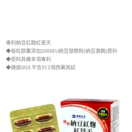
專利納豆紅麴紅景天
◆每粒膠囊添加2000FU納豆發酵粉(納豆激酶)原料
◆原料具備多項專利
◆通過SGS 不含312項西藥測試