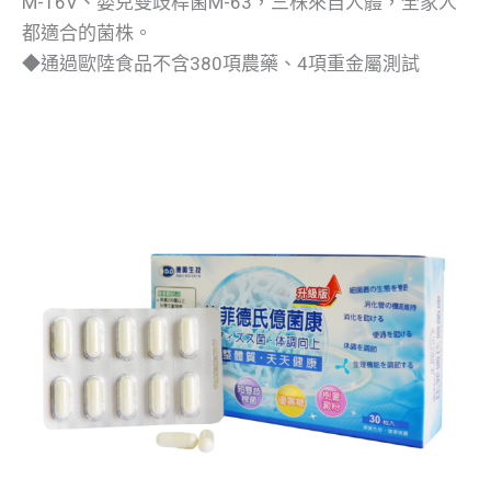
M-16V、嬰兒雙歧桿菌M-63，三株來自人體，全家人
都適合的菌株。
◆通過歐陸食品不含380項農藥、4項重金屬測試