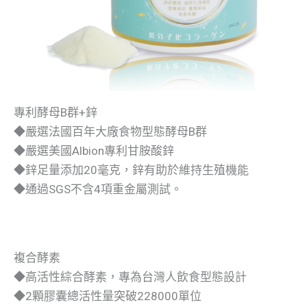
專利酵母B群+鋅
◆嚴選法國百年大廠食物型態酵母B群
◆嚴選美國Albion專利甘胺酸鋅
◆鋅足量添加20毫克，鋅有助於維持生殖機能
◆通過SGS不含4項重金屬測試。
複合酵素
◆高活性綜合酵素，專為台灣人飲食型態設計
◆2顆膠囊總活性量突破228000單位