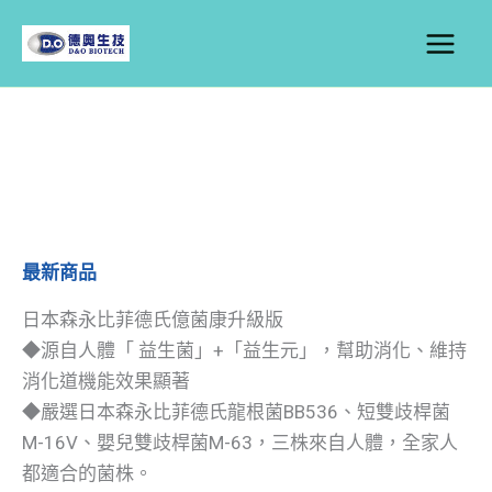
跳
至
主
要
內
容
最新商品
日本森永比菲德氏億菌康升級版
◆源自人體「 益生菌」+「益生元」，幫助消化、維持
消化道機能效果顯著
◆嚴選日本森永比菲德氏龍根菌BB536、短雙歧桿菌
M-16V、嬰兒雙歧桿菌M-63，三株來自人體，全家人
都適合的菌株。