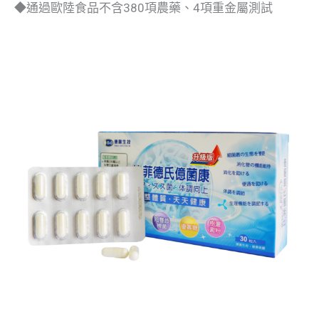
◆通過歐陸食品不含380項農藥、4項重金屬測試