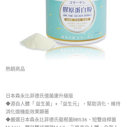
熱銷商品
日本森永比菲德氏億菌康升級版
◆源自人體「 益生菌」+「益生元」，幫助消化、維持
消化道機能效果顯著
◆嚴選日本森永比菲德氏龍根菌BB536、短雙歧桿菌