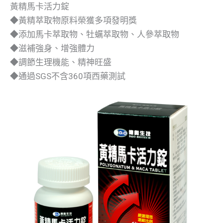
黃精馬卡活力錠
◆黃精萃取物原料榮獲多項發明獎
◆添加馬卡萃取物、牡蠣萃取物、人參萃取物
◆滋補強身、增強體力
◆調節生理機能、精神旺盛
◆通過SGS不含360項西藥測試