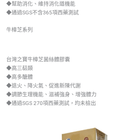
◆幫助消化、維持消化道機能
◆通過SGS不含365項西藥測試
牛樟芝系列
台灣之寶牛樟芝菌絲體膠囊
◆高三萜類
◆高多醣體
◆退火、降火氣、促進新陳代謝
◆調節生理機能、滋補強身、增強體力
◆通過SGS 270項西藥測試，均未檢出