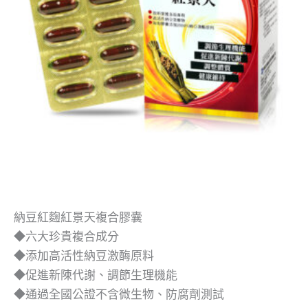
納豆紅麴紅景天複合膠囊
◆六大珍貴複合成分
◆添加高活性納豆激酶原料
◆促進新陳代謝、調節生理機能
◆通過全國公證不含微生物、防腐劑測試