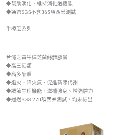
◆幫助消化、維持消化道機能
◆通過SGS不含365項西藥測試
牛樟芝系列
台灣之寶牛樟芝菌絲體膠囊
◆高三萜類
◆高多醣體
◆退火、降火氣、促進新陳代謝
◆調節生理機能、滋補強身、增強體力
◆通過SGS 270項西藥測試，均未檢出