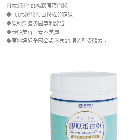
日本新田100%膠原蛋白粉
◆100%膠原蛋白粉成分精純
◆原料榮獲多國專利認證
◆養顏美容、青春美麗
◆原料通過全國公證不含21項乙型受體素。