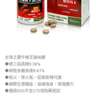
台灣之寶牛樟芝菌絲體
◆總三萜高達9.36%
◆總粗多醣高達8.87%
◆退火、降火氣、促進新陳代謝
◆調節生理機能、滋補強身、增強體力
◆通過SGS不含270項西藥測試