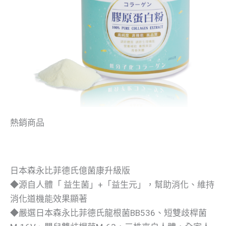
熱銷商品
日本森永比菲德氏億菌康升級版
◆源自人體「 益生菌」+「益生元」，幫助消化、維持
消化道機能效果顯著
◆嚴選日本森永比菲德氏龍根菌BB536、短雙歧桿菌