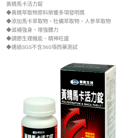
黃精馬卡活力錠
◆黃精萃取物原料榮獲多項發明獎
◆添加馬卡萃取物、牡蠣萃取物、人參萃取物
◆滋補強身、增強體力
◆調節生理機能、精神旺盛
◆通過SGS不含360項西藥測試