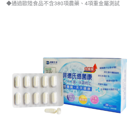
◆通過歐陸食品不含380項農藥、4項重金屬測試