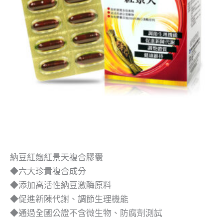
納豆紅麴紅景天複合膠囊
◆六大珍貴複合成分
◆添加高活性納豆激酶原料
◆促進新陳代謝、調節生理機能
◆通過全國公證不含微生物、防腐劑測試