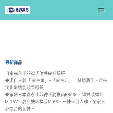
跳
至
主
要
內
容
最新商品
日本森永比菲德氏億菌康升級版
◆源自人體「 益生菌」+「益生元」，幫助消化、維持
消化道機能效果顯著
◆嚴選日本森永比菲德氏龍根菌BB536、短雙歧桿菌
M-16V、嬰兒雙歧桿菌M-63，三株來自人體，全家人
都適合的菌株。