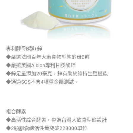
專利酵母B群+鋅
◆嚴選法國百年大廠食物型態酵母B群
◆嚴選美國Albion專利甘胺酸鋅
◆鋅足量添加20毫克，鋅有助於維持生殖機能
◆通過SGS不含4項重金屬測試。
複合酵素
◆高活性綜合酵素，專為台灣人飲食型態設計
◆2顆膠囊總活性量突破228000單位