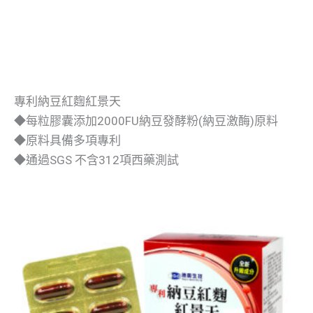
專利納豆紅麴紅景天
◆每粒膠囊添加2000FU納豆發酵粉(納豆激酶)原料
◆原料具備多項專利
◆通過SGS 不含312項西藥測試