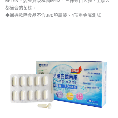
M-16V、嬰兒雙歧桿菌M-63，三株來自人體，全家人
都適合的菌株。
◆通過歐陸食品不含380項農藥、4項重金屬測試