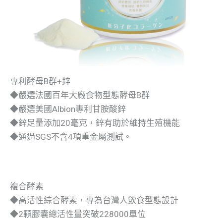
專利酵母B群+鋅
◆嚴選法國百年大廠食物型態酵母B群
◆嚴選美國Albion專利甘胺酸鋅
◆鋅足量添加20毫克，鋅有助於維持生殖機能
◆通過SGS不含4項重金屬測試。
複合酵素
◆高活性綜合酵素，專為台灣人飲食型態設計
◆2顆膠囊總活性量突破228000單位