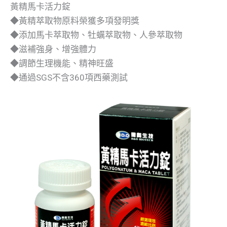
黃精馬卡活力錠
◆黃精萃取物原料榮獲多項發明獎
◆添加馬卡萃取物、牡蠣萃取物、人參萃取物
◆滋補強身、增強體力
◆調節生理機能、精神旺盛
◆通過SGS不含360項西藥測試