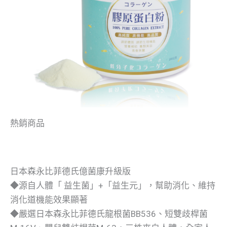
熱銷商品
日本森永比菲德氏億菌康升級版
◆源自人體「 益生菌」+「益生元」，幫助消化、維持
消化道機能效果顯著
◆嚴選日本森永比菲德氏龍根菌BB536、短雙歧桿菌