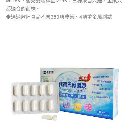
M-16V、嬰兒雙歧桿菌M-63，三株來自人體，全家人
都適合的菌株。
◆通過歐陸食品不含380項農藥、4項重金屬測試