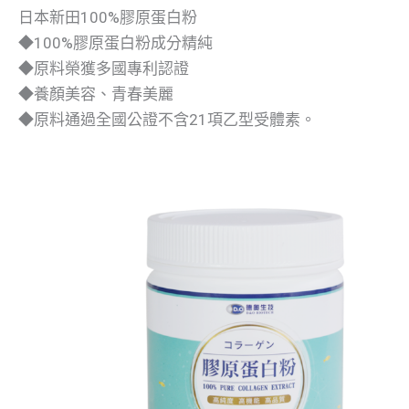
日本新田100%膠原蛋白粉
◆100%膠原蛋白粉成分精純
◆原料榮獲多國專利認證
◆養顏美容、青春美麗
◆原料通過全國公證不含21項乙型受體素。