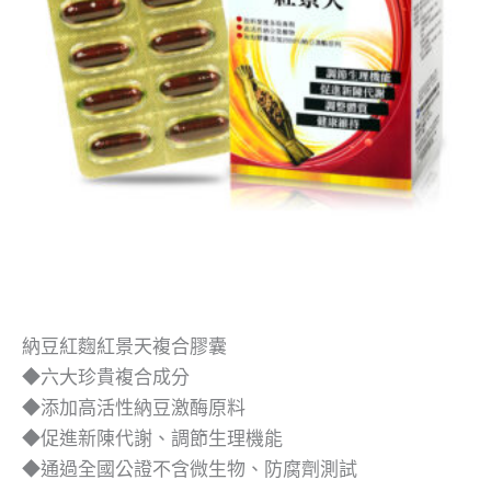
納豆紅麴紅景天複合膠囊
◆六大珍貴複合成分
◆添加高活性納豆激酶原料
◆促進新陳代謝、調節生理機能
◆通過全國公證不含微生物、防腐劑測試