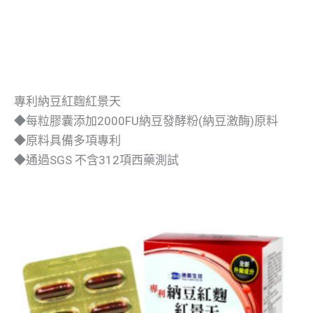
專利納豆紅麴紅景天
◆每粒膠囊添加2000FU納豆發酵粉(納豆激酶)原料
◆原料具備多項專利
◆通過SGS 不含312項西藥測試