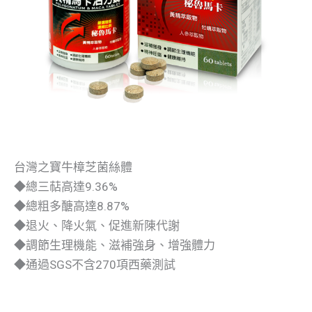
台灣之寶牛樟芝菌絲體
◆總三萜高達9.36%
◆總粗多醣高達8.87%
◆退火、降火氣、促進新陳代謝
◆調節生理機能、滋補強身、增強體力
◆通過SGS不含270項西藥測試