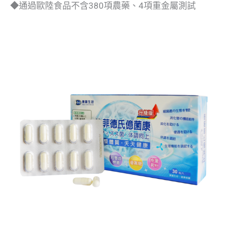
◆通過歐陸食品不含380項農藥、4項重金屬測試