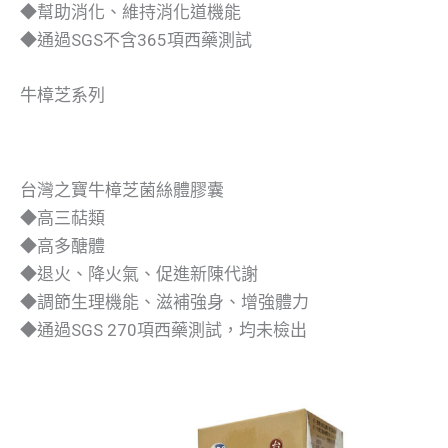
◆幫助消化、維持消化道機能
◆通過SGS不含365項西藥測試
牛樟芝系列
台灣之寶牛樟芝菌絲體膠囊
◆高三萜類
◆高多醣體
◆退火、降火氣、促進新陳代謝
◆調節生理機能、滋補強身、增強體力
◆通過SGS 270項西藥測試，均未檢出