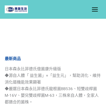
跳
至
主
要
內
容
最新商品
日本森永比菲德氏億菌康升級版
◆源自人體「 益生菌」+「益生元」，幫助消化、維持
消化道機能效果顯著
◆嚴選日本森永比菲德氏龍根菌BB536、短雙歧桿菌
M-16V、嬰兒雙歧桿菌M-63，三株來自人體，全家人
都適合的菌株。